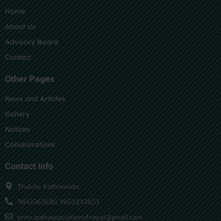
Home
About Us
Advisory Board
Contact
Other Pages
News and Articles
Gallery
Notices
Collaborations
Contact Info
Thahity, Kathmandu
9843363580, 9851233833
principalsassociationofnepal@gmail.com