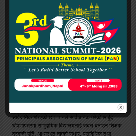
शैक्षिक समानता र सर्वसुलभताको मेरुदण्डका रूपमा व्याख्या
गरे। उनले भने, “सामुदायिक विद्यालयको सुदृढीकरण नगरी
गुणस्तरीय शिक्षा सम्भव छैन। यी विद्यालयहरूले २१औं
शताब्दीका सीप विकासमा समेत महत्वपूर्ण योगदान दिन
सक्छन् तर व्यवहारमा स्रोत, नीति र व्यवस्थापनसँग
सम्बन्धित गम्भीर चुनौतीको सामना गरिरहेका छन्।”
उनका अनुसार, सामुदायिक विद्यालयहरूले सर्वसाधारणलाई
शिक्षा उपलब्ध गराउन सक्ने भए पनि सरकारले नीति तर्जुमा,
स्रोत वितरण र व्यवस्थापन प्रणालीलाई अझै चुस्तदुरुस्त
बनाउन आवश्यक छ।
कार्यक्रममा महत्वपूर्ण योगदान गर्ने संघ–संस्थाहरूलाई
आयोजक पानले मायाको चिनो प्रदान गरेको थियो। साथै,
कनक्लेभको समापनमा “खाँदवारी घोषणापत्र–२०८२”
सार्वजनिक गरिएको छ। पानले सार्वजनिक गरेको ७ बुँदे
घोषणापत्रमा सामुदायिक विद्यालयलाई सबल बनाउन शिक्षक
दरबन्दी पूर्ति, आधारभूत तहको सुधार, प्राविधिक तथा